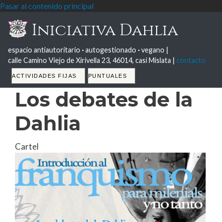
Pasar al contenido principal
Iniciativa Dahlia
espacio antiautoritario
·
autogestionado
·
vegano |
calle Camino Viejo de Xirivella 23, 46014, casi Mislata |
contacto
Tabs
ACTIVIDADES FIJAS
PUNTUALES
Los debates de la
Dahlia
Cartel