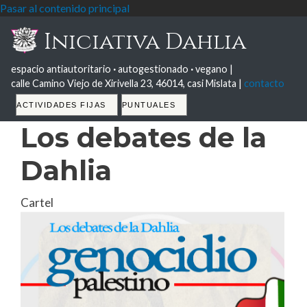
Pasar al contenido principal
Iniciativa Dahlia
espacio antiautoritario
·
autogestionado
·
vegano |
calle Camino Viejo de Xirivella 23, 46014, casi Mislata |
contacto
Tabs
ACTIVIDADES FIJAS
PUNTUALES
Los debates de la
Dahlia
Cartel