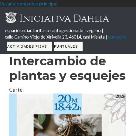
Pasar al contenido principal
Iniciativa Dahlia
espacio antiautoritario
·
autogestionado
·
vegano |
calle Camino Viejo de Xirivella 23, 46014, casi Mislata |
contacto
Tabs
ACTIVIDADES FIJAS
PUNTUALES
Intercambio de
plantas y esquejes
Cartel