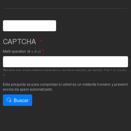
Buscar
CAPTCHA
Math question (6 + 3 =)
Resuelva este simple problema matemático y escriba la solución; por ejemplo: Para 1+3, escriba
4.
Esta pregunta es para comprobar si usted es un visitante humano y prevenir
envíos de spam automatizado.
Buscar