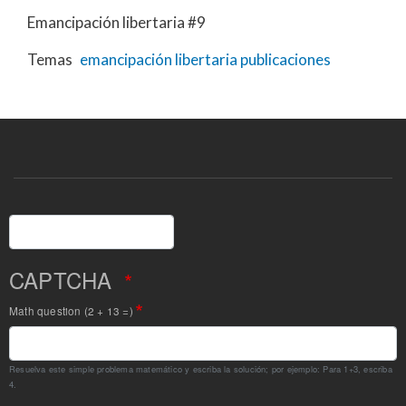
Emancipación libertaria #9
Temas
emancipación libertaria
publicaciones
Buscar
CAPTCHA
Math question (2 + 13 =)
Resuelva este simple problema matemático y escriba la solución; por ejemplo: Para 1+3, escriba
4.