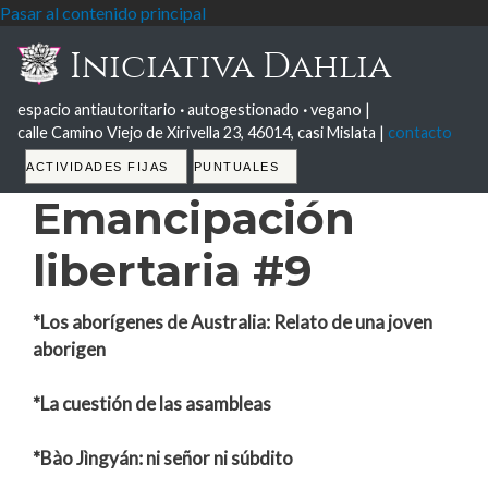
Pasar al contenido principal
Iniciativa Dahlia
espacio antiautoritario
·
autogestionado
·
vegano |
calle Camino Viejo de Xirivella 23, 46014, casi Mislata |
contacto
Tabs
ACTIVIDADES FIJAS
PUNTUALES
Emancipación
libertaria #9
*Los aborígenes de Australia: Relato de una joven
aborigen
*La cuestión de las asambleas
*Bào Jìngyán: ni señor ni súbdito