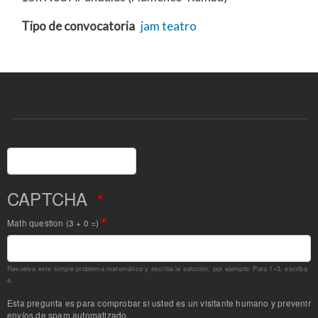
Tipo de convocatoria
jam
teatro
Buscar
CAPTCHA
Math question (3 + 0 =)
Resuelva este simple problema matemático y escriba la solución; por ejemplo: Para 1+3, escriba
4.
Esta pregunta es para comprobar si usted es un visitante humano y prevenir
envíos de spam automatizado.