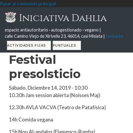
Pasar al contenido principal
Iniciativa Dahlia
espacio antiautoritario
·
autogestionado
·
vegano |
calle Camino Viejo de Xirivella 23, 46014, casi Mislata |
contacto
Tabs
ACTIVIDADES FIJAS
PUNTUALES
Festival
presolsticio
Sábado, Diciembre 14, 2019 - 10:30
10.30h Jam session abierta (Noisses Maj)
12.30h AVLA VACVA (Teatro de Patafísica)
14h Comida vegana
15h Nou Al-andalus (Flamenco-Rumba)