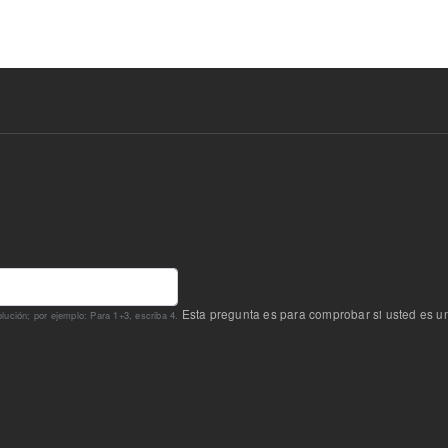
Esta pregunta es para comprobar si usted es u
ución; por ejemplo: Para 1+3, escriba 4.