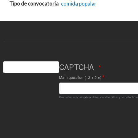
Tipo de convocatoria
comida popular
Buscar
CAPTCHA
Math question (12 + 2 =)
Resuelva este simple problema matemático y escriba la sol