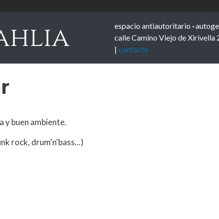
espacio antiautoritario
·
autoge
ahlia
calle Camino Viejo de Xirivella 
|
contacto
r
a y buen ambiente.
nk rock, drum'n'bass...)