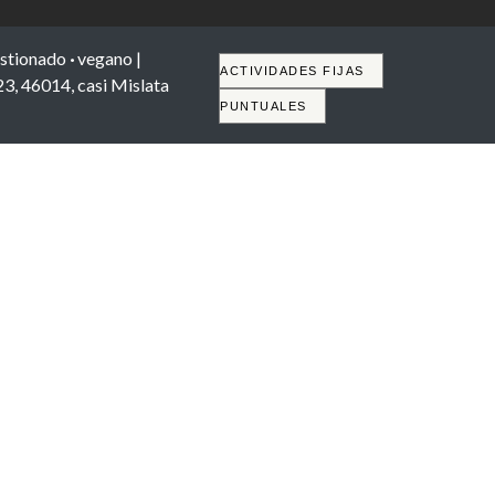
stionado
·
vegano |
Tabs
ACTIVIDADES FIJAS
23, 46014, casi Mislata
PUNTUALES