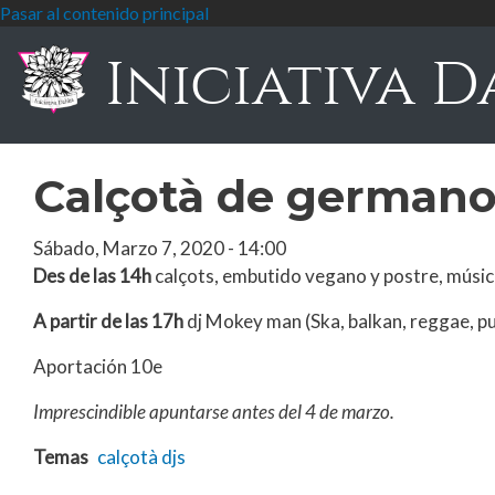
Pasar al contenido principal
Iniciativa D
Calçotà de germano
Sábado, Marzo 7, 2020 - 14:00
Des de las 14h
calçots, embutido vegano y postre, músic
A partir de las 17h
dj Mokey man (Ska, balkan, reggae, pu
Aportación 10e
Imprescindible apuntarse antes del 4 de marzo.
Temas
calçotà
djs