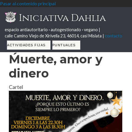
Pasar al contenido principal
Iniciativa Dahlia
espacio antiautoritario
·
autogestionado
·
vegano |
calle Camino Viejo de Xirivella 23, 46014, casi Mislata |
contacto
Tabs
ACTIVIDADES FIJAS
PUNTUALES
Ḿuerte, amor y
dinero
Cartel