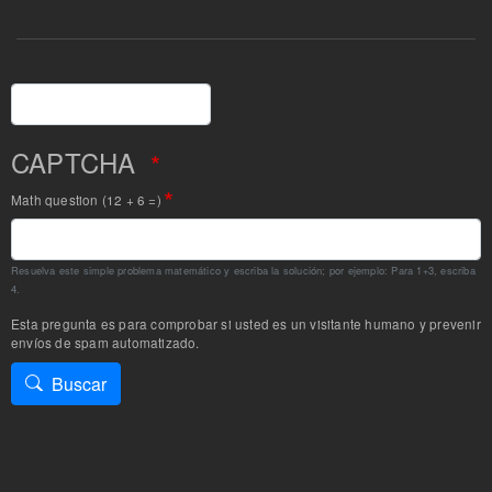
Buscar
CAPTCHA
Math question (12 + 6 =)
Resuelva este simple problema matemático y escriba la solución; por ejemplo: Para 1+3, escriba
4.
Esta pregunta es para comprobar si usted es un visitante humano y prevenir
envíos de spam automatizado.
Buscar