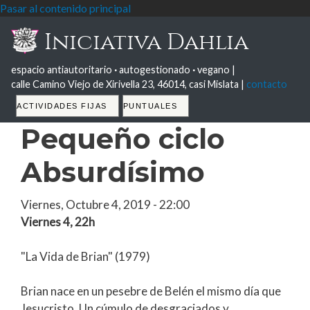
Pasar al contenido principal
Iniciativa Dahlia
espacio antiautoritario
·
autogestionado
·
vegano |
calle Camino Viejo de Xirivella 23, 46014, casi Mislata |
contacto
Tabs
ACTIVIDADES FIJAS
PUNTUALES
Pequeño ciclo
Absurdísimo
Viernes, Octubre 4, 2019 - 22:00
Viernes 4, 22h
"La Vida de Brian" (1979)
Brian nace en un pesebre de Belén el mismo día que
Jesucristo. Un cúmulo de desgraciados y