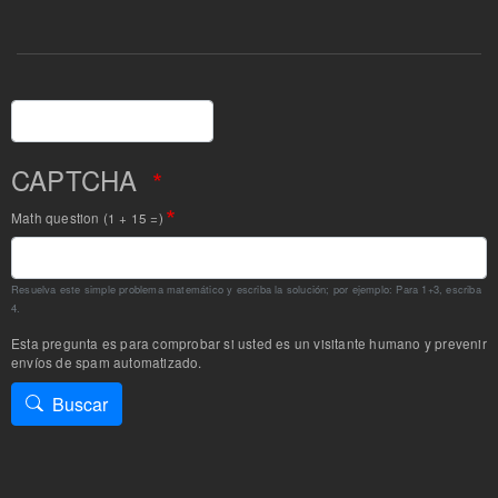
Buscar
CAPTCHA
Math question (1 + 15 =)
Resuelva este simple problema matemático y escriba la solución; por ejemplo: Para 1+3, escriba
4.
Esta pregunta es para comprobar si usted es un visitante humano y prevenir
envíos de spam automatizado.
Buscar