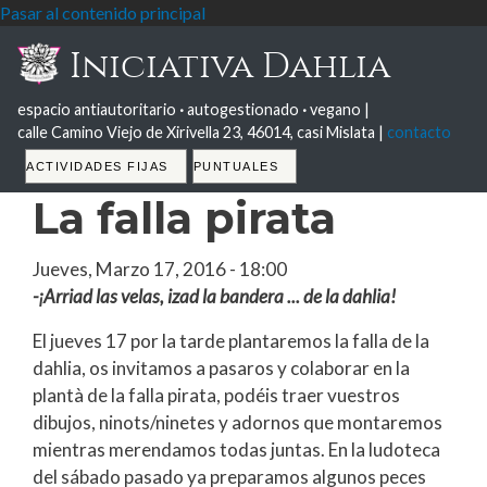
Pasar al contenido principal
Iniciativa Dahlia
espacio antiautoritario
·
autogestionado
·
vegano |
calle Camino Viejo de Xirivella 23, 46014, casi Mislata |
contacto
Tabs
ACTIVIDADES FIJAS
PUNTUALES
La falla pirata
Jueves, Marzo 17, 2016 - 18:00
-¡Arriad las velas, izad la bandera ... de la dahlia!
El jueves 17 por la tarde plantaremos la falla de la
dahlia, os invitamos a pasaros y colaborar en la
plantà de la falla pirata, podéis traer vuestros
dibujos, ninots/ninetes y adornos que montaremos
mientras merendamos todas juntas. En la ludoteca
del sábado pasado ya preparamos algunos peces