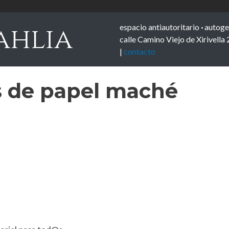
espacio antiautoritario
·
autoge
ahlia
calle Camino Viejo de Xirivella 
|
contacto
s de papel maché