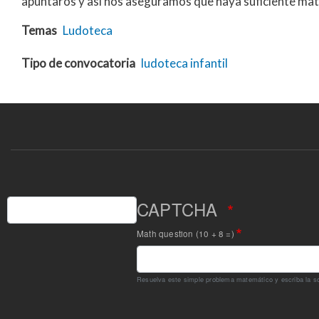
apuntaros y asi nos aseguramos que haya suficiente mat
Temas
Ludoteca
Tipo de convocatoria
ludoteca
infantil
Buscar
CAPTCHA
Math question (10 + 8 =)
Resuelva este simple problema matemático y escriba la sol