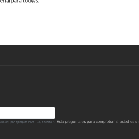
erial para tod@s.
Esta pregunta es para comprobar si usted es u
ución; por ejemplo: Para 1+3, escriba 4.