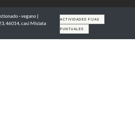
stionado
·
vegano |
Tabs
ACTIVIDADES FIJAS
23, 46014, casi Mislata
PUNTUALES