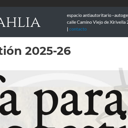
espacio antiautoritario
·
autoge
ahlia
calle Camino Viejo de Xirivella 
|
contacto
tión 2025-26