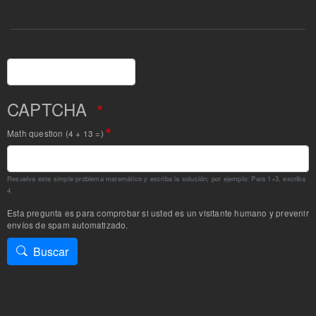
Buscar
CAPTCHA
Math question (4 + 13 =)
Resuelva este simple problema matemático y escriba la solución; por ejemplo: Para 1+3, escriba
4.
Esta pregunta es para comprobar si usted es un visitante humano y prevenir
envíos de spam automatizado.
Buscar