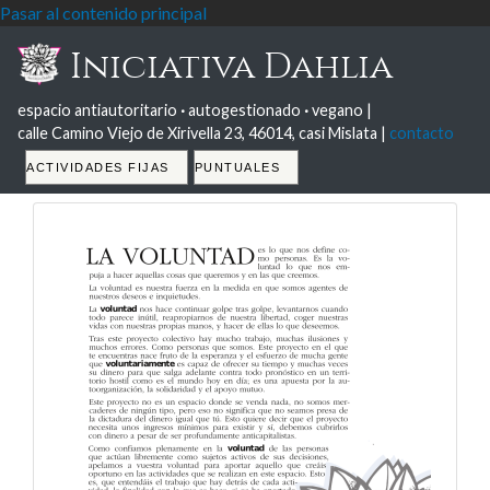
Pasar al contenido principal
Iniciativa Dahlia
espacio antiautoritario
·
autogestionado
·
vegano |
calle Camino Viejo de Xirivella 23, 46014, casi Mislata |
contacto
Tabs
ACTIVIDADES FIJAS
PUNTUALES