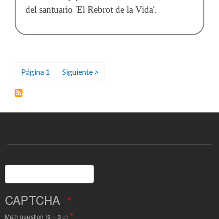
del santuario 'El Rebrot de la Vida'.
Paginación
Página 1
Siguiente
Siguiente >
página
Buscar
CAPTCHA
Math question (9 + 3 =)