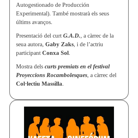
Autogestionado de Producción
Experimental). També mostrarà els seus
últims avanços.
Presentació del curt
G.A.D.
, a càrrec de la
seua autora,
Gaby Zaks
, i de l’actriu
participant
Conxa Sol
.
Mostra dels
curts premiats en el festival
Proyeccions Rocambolesques
, a càrrec del
Col·lectiu Massilla
.