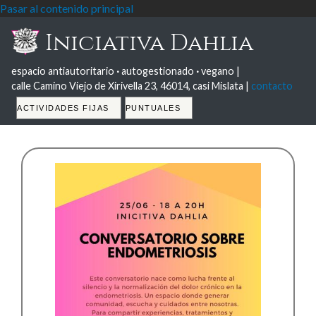
Pasar al contenido principal
Iniciativa Dahlia
espacio antiautoritario
·
autogestionado
·
vegano |
calle Camino Viejo de Xirivella 23, 46014, casi Mislata |
contacto
Tabs
ACTIVIDADES FIJAS
PUNTUALES