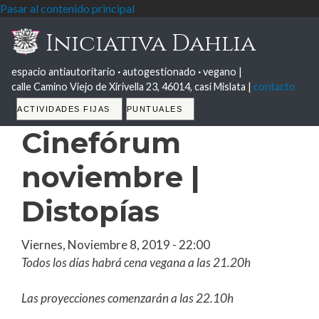
Pasar al contenido principal
Iniciativa Dahlia
espacio antiautoritario
·
autogestionado
·
vegano |
calle Camino Viejo de Xirivella 23, 46014, casi Mislata |
contacto
Tabs
ACTIVIDADES FIJAS
PUNTUALES
Cinefórum
noviembre |
Distopías
Viernes, Noviembre 8, 2019 - 22:00
Todos los días habrá cena vegana a las 21.20h
Las proyecciones comenzarán a las 22.10h