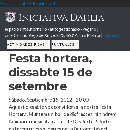
Pasar al contenido principal
Iniciativa Dahlia
espacio antiautoritario
·
autogestionado
·
vegano |
calle Camino Viejo de Xirivella 23, 46014, casi Mislata |
contacto
Tabs
ACTIVIDADES FIJAS
PUNTUALES
Festa hortera,
dissabte 15 de
setembre
Sábado, Septiembre 15, 2012 - 20:00
Aquest dissabte vos convidem a la nostra Festa
Hortera. Muntem un ball de disfresses, hi tindrem
l'animació musical a càrrec de Dj's Jorter&Jorter, i
en farem rifes solidàries per a l'autogestió del