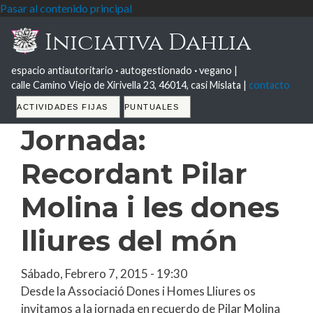
Pasar al contenido principal
Iniciativa Dahlia
espacio antiautoritario
·
autogestionado
·
vegano |
calle Camino Viejo de Xirivella 23, 46014, casi Mislata |
contacto
Tabs
ACTIVIDADES FIJAS
PUNTUALES
Jornada:
Recordant Pilar
Molina i les dones
lliures del món
Sábado, Febrero 7, 2015 - 19:30
Desde la Associació Dones i Homes Lliures os
invitamos a la jornada en recuerdo de Pilar Molina