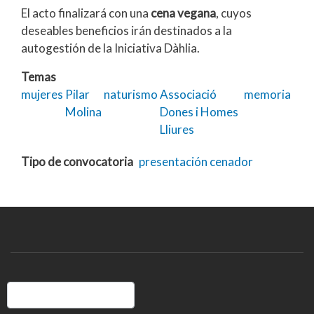
El acto finalizará con una
cena vegana
, cuyos
deseables beneficios irán destinados a la
autogestión de la Iniciativa Dàhlia.
Temas
mujeres
Pilar
naturismo
Associació
memoria
Molina
Dones i Homes
Lliures
Tipo de convocatoria
presentación
cenador
Buscar