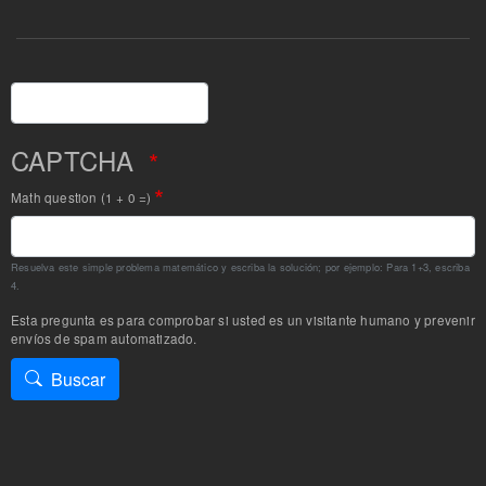
Buscar
CAPTCHA
Math question (1 + 0 =)
Resuelva este simple problema matemático y escriba la solución; por ejemplo: Para 1+3, escriba
4.
Esta pregunta es para comprobar si usted es un visitante humano y prevenir
envíos de spam automatizado.
Buscar