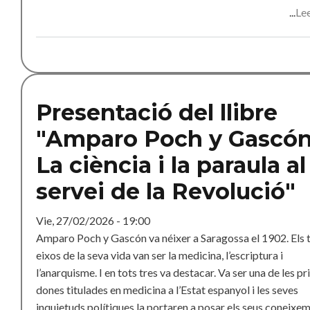
Le
Presentació del llibre
"Amparo Poch y Gascón
La ciència i la paraula al
servei de la Revolució"
Vie, 27/02/2026 - 19:00
Amparo Poch y Gascón va néixer a Saragossa el 1902. Els 
eixos de la seva vida van ser la medicina, l’escriptura i
l’anarquisme. I en tots tres va destacar. Va ser una de les p
dones titulades en medicina a l’Estat espanyol i les seves
inquietuds polítiques la portaren a posar els seus coneixe