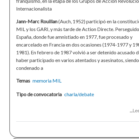
franquismo, en la etapa de los Grupos de Acción Revolucio
Internacionalista
Jann-Marc Rouillan
(Auch, 1952) participó en la constituci
MIL y los GARI, y más tarde de Action Directe. Perseguido
España, donde fue amnistiado en 1977, fue procesado y
encarcelado en Francia en dos ocasiones (1974-1977 y 19
1981). En febrero de 1987 volvió a ser detenido acusado 
haber participado en varios atentados y asesinatos, siendo
condenado a
Temas
memoria
MIL
Tipo de convocatoria
charla/debate
Le