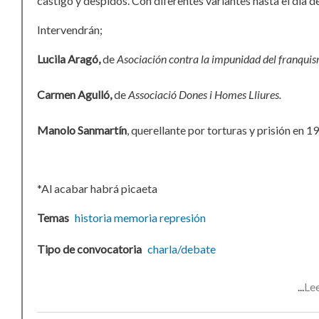
castigo y despidos. Con diferentes variantes hasta el día de
Intervendrán;
Lucila Aragó,
de
Asociación contra la impunidad del franqui
Carmen Agulló,
de
Associació Dones i Homes Lliures.
Manolo Sanmartín
, querellante por torturas y prisión en 1
*Al acabar habrá picaeta
Temas
historia
memoria
represión
Tipo de convocatoria
charla/debate
Le