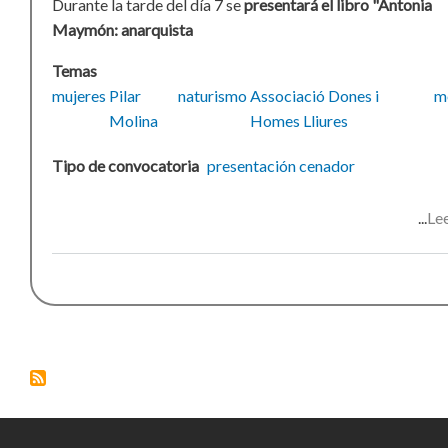
Durante la tarde del día 7 se
presentará el libro "Antonia
Maymón: anarquista
Temas
mujeres
Pilar
naturismo
Associació Dones i
m
Molina
Homes Lliures
Tipo de convocatoria
presentación
cenador
Le