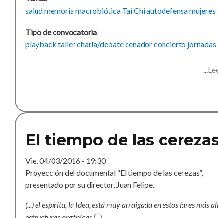
salud
memoria
macrobiótica
Tai Chi
autodefensa
mujeres
Tipo de convocatoria
playback
taller
charla/debate
cenador
concierto
jornadas
Le
El tiempo de las cereza
Vie, 04/03/2016 - 19:30
Proyección del documental “El tiempo de las cerezas”,
presentado por su director, Juan Felipe.
(...) el espíritu, la Idea, está muy arraigada en estos lares más al
estructuras orgánicas.(...)