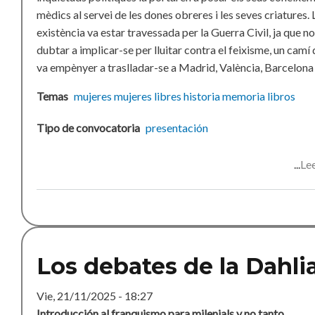
mèdics al servei de les dones obreres i les seves criatures. 
existència va estar travessada per la Guerra Civil, ja que no
dubtar a implicar-se per lluitar contra el feixisme, un camí 
va empènyer a traslladar-se a Madrid, València, Barcelona
Temas
mujeres
mujeres libres
historia
memoria
libros
Tipo de convocatoria
presentación
Le
Los debates de la Dahli
Vie, 21/11/2025 - 18:27
Introducción al franquismo para milenials y no tanto