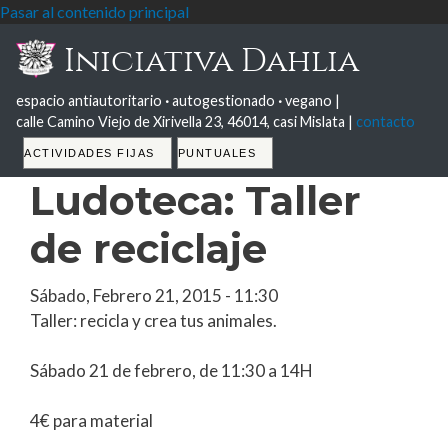
Pasar al contenido principal
Iniciativa Dahlia
espacio antiautoritario
·
autogestionado
·
vegano |
calle Camino Viejo de Xirivella 23, 46014, casi Mislata |
contacto
Tabs
ACTIVIDADES FIJAS
PUNTUALES
Ludoteca: Taller
de reciclaje
Sábado, Febrero 21, 2015 - 11:30
Taller: recicla y crea tus animales.
Sábado 21 de febrero, de 11:30 a 14H
4€ para material