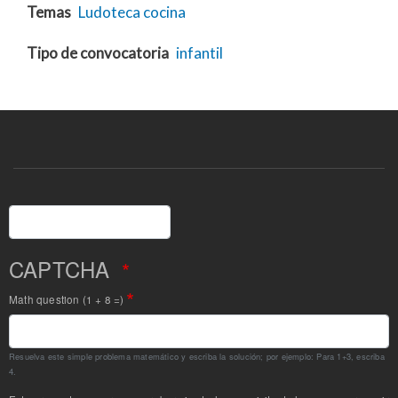
Temas
Ludoteca
cocina
Tipo de convocatoria
infantil
Buscar
CAPTCHA
Math question (1 + 8 =)
Resuelva este simple problema matemático y escriba la solución; por ejemplo: Para 1+3, escriba
4.