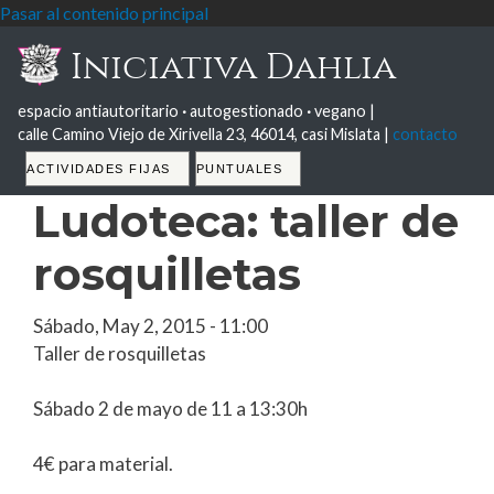
Pasar al contenido principal
Iniciativa Dahlia
espacio antiautoritario
·
autogestionado
·
vegano |
calle Camino Viejo de Xirivella 23, 46014, casi Mislata |
contacto
Tabs
ACTIVIDADES FIJAS
PUNTUALES
Ludoteca: taller de
rosquilletas
Sábado, May 2, 2015 - 11:00
Taller de rosquilletas
Sábado 2 de mayo de 11 a 13:30h
4€ para material.