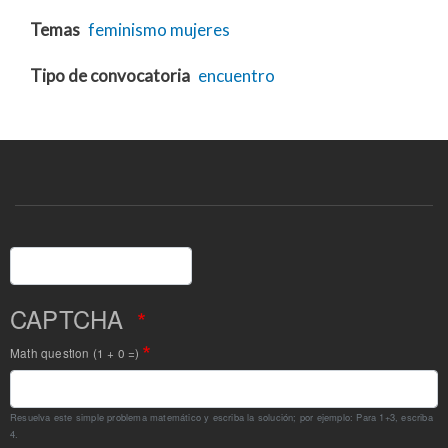
Temas
feminismo
mujeres
Tipo de convocatoria
encuentro
Buscar
CAPTCHA
Math question (1 + 0 =)
Resuelva este simple problema matemático y escriba la solución; por ejemplo: Para 1+3, escriba
4.