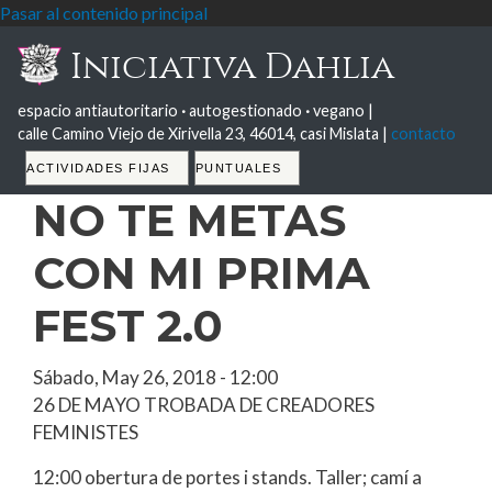
Pasar al contenido principal
Iniciativa Dahlia
espacio antiautoritario
·
autogestionado
·
vegano |
calle Camino Viejo de Xirivella 23, 46014, casi Mislata |
contacto
Tabs
ACTIVIDADES FIJAS
PUNTUALES
NO TE METAS
CON MI PRIMA
FEST 2.0
Sábado, May 26, 2018 - 12:00
26 DE MAYO TROBADA DE CREADORES
FEMINISTES
12:00 obertura de portes i stands. Taller; camí a