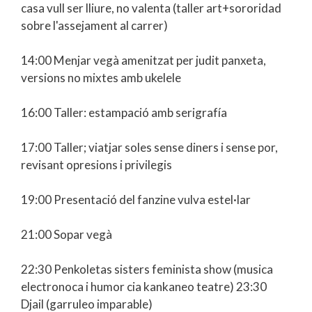
casa vull ser lliure, no valenta (taller art+sororidad
sobre l'assejament al carrer)
14:00 Menjar vegà amenitzat per judit panxeta,
versions no mixtes amb ukelele
16:00 Taller: estampació amb serigrafía
17:00 Taller; viatjar soles sense diners i sense por,
revisant opresions i privilegis
19:00 Presentació del fanzine vulva estel·lar
21:00 Sopar vegà
22:30 Penkoletas sisters feminista show (musica
electronoca i humor cia kankaneo teatre) 23:30
Djail (garruleo imparable)