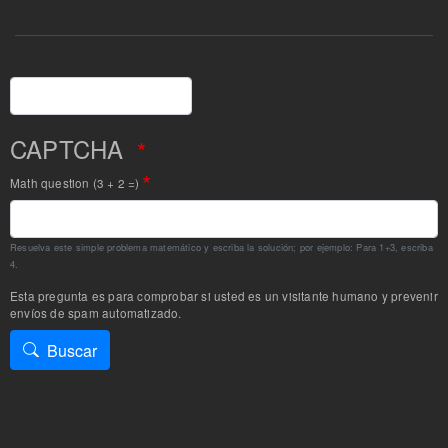
Buscar
CAPTCHA
Math question (3 + 2 =)
Resuelva este simple problema matemático y escriba la solución; por ejemplo: Para 1+3, escriba
4.
Esta pregunta es para comprobar si usted es un visitante humano y prevenir
envíos de spam automatizado.
Buscar