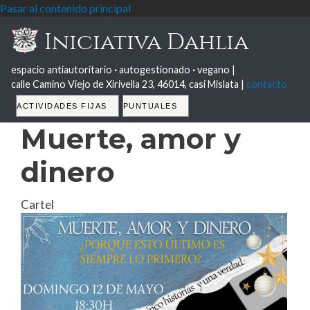
Pasar al contenido principal
Iniciativa Dahlia
espacio antiautoritario
·
autogestionado
·
vegano |
calle Camino Viejo de Xirivella 23, 46014, casi Mislata |
contacto
Tabs
ACTIVIDADES FIJAS
PUNTUALES
Muerte, amor y
dinero
Cartel