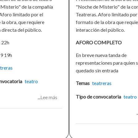
Misterio" de la compañía
"Noche de Misterio" de la c
Aforo limitado por el
Teatreras. Aforo limitado por 
 la obra, que requiere
formato de la obra que requi
 directa del público.
interacción del público.
. 22h
AFORO COMPLETO
9 19h
En breve nueva tanda de
representaciones para quien 
treras
quedado sin entrada
nvocatoria
teatro
Temas
teatreras
Tipo de convocatoria
teatro
Lee más
sobre
Noche
de
Misterio