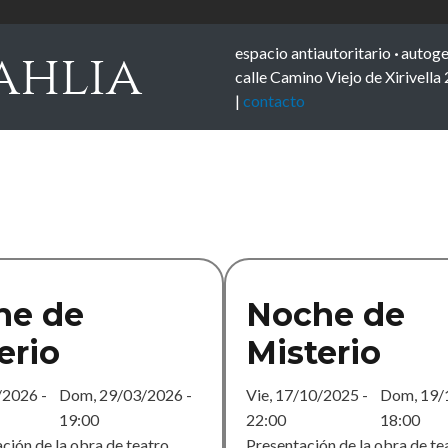
espacio antiautoritario
·
autoge
ahlia
calle Camino Viejo de Xirivella
|
contacto
he de
Noche de
erio
Misterio
/2026 -
Dom, 29/03/2026 -
Vie, 17/10/2025 -
Dom, 19/
19:00
22:00
18:00
ción de la obra de teatro
Presentación de la obra de te