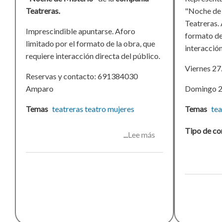
Teatreras.
"Noche de 
Teatreras. 
Imprescindible apuntarse. Aforo
formato de
limitado por el formato de la obra, que
interacción
requiere interacción directa del público.
Viernes 27
Reservas y contacto: 691384030
Amparo
Domingo 2
Temas
teatreras
teatro
mujeres
Temas
tea
Tipo de co
Lee más
sobre
Noche
de
Misterio