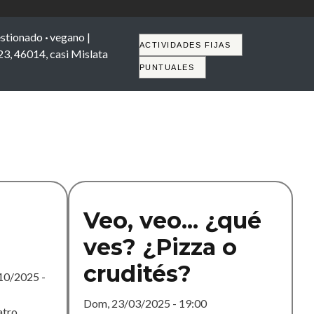
stionado
·
vegano |
Tabs
ACTIVIDADES FIJAS
 23, 46014, casi Mislata
PUNTUALES
Veo, veo... ¿qué
ves? ¿Pizza o
crudités?
10/2025 -
Dom, 23/03/2025 - 19:00
atro