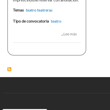
Temas
teatro
teatreras
Tipo de convocatoria
teatro
Lee más
sobre
Muerte,
amor
y
dinero