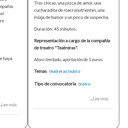
Tres chicas, una pizca de amor, una
ompañía
cucharadita de macronutrientes, una
el
miaja de humor y un poco de sospecha.
ere
Duración: 45 minutos.
Representación a cargo de la compañía
de treatro "Teatreras".
se haya
Aforo limitado, aportación de 5 euros.
Temas
teatreras
teatro
Tipo de convocatoria
teatro
Lee más
sobre
Lee más
sobre
Veo,
Noche
veo...
de
¿qué
Misterio
ves?