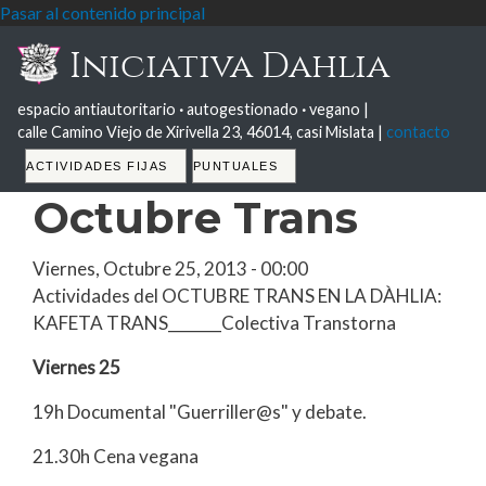
Pasar al contenido principal
Iniciativa Dahlia
espacio antiautoritario
·
autogestionado
·
vegano |
calle Camino Viejo de Xirivella 23, 46014, casi Mislata |
contacto
Tabs
ACTIVIDADES FIJAS
PUNTUALES
Octubre Trans
Viernes, Octubre 25, 2013 - 00:00
Actividades del OCTUBRE TRANS EN LA DÀHLIA:
KAFETA TRANS_______Colectiva Transtorna
Viernes 25
19h Documental "Guerriller@s" y debate.
21.30h Cena vegana