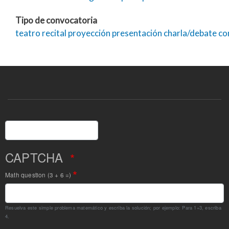
Tipo de convocatoria
teatro
recital
proyección
presentación
charla/debate
co
Buscar
CAPTCHA
Math question (3 + 6 =)
Resuelva este simple problema matemático y escriba la solución; por ejemplo: Para 1+3, escriba
4.