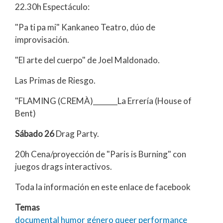
22.30h Espectáculo:
"Pa ti pa mi" Kankaneo Teatro, dúo de
improvisación.
"El arte del cuerpo" de Joel Maldonado.
Las Primas de Riesgo.
"FLAMING (CREMÀ)_______La Errería (House of
Bent)
Sábado 26
Drag Party.
20h Cena/proyección de "Paris is Burning" con
juegos drags interactivos.
Toda la información en este enlace de facebook
Temas
documental
humor
género
queer
performance