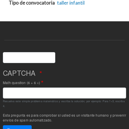
Tipo de convocatoria
taller
infantil
Buscar
CAPTCHA
Math question (6 + 6 =)
Resuelva este simple problema matemático y escriba la solución; por ejemplo: Para 1+3, escriba
4.
Esta pregunta es para comprobar si usted es un visitante humano y prevenir
envíos de spam automatizado.