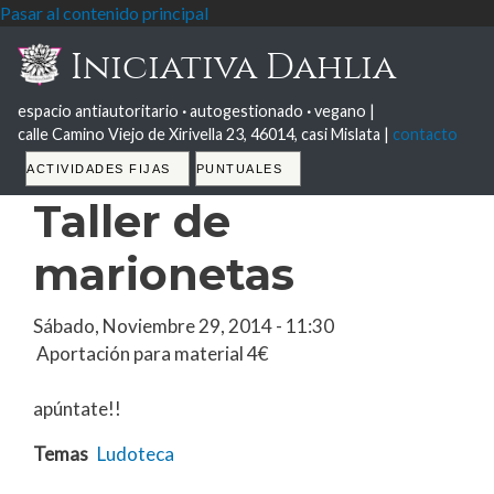
Pasar al contenido principal
Iniciativa Dahlia
espacio antiautoritario
·
autogestionado
·
vegano |
calle Camino Viejo de Xirivella 23, 46014, casi Mislata |
contacto
Tabs
ACTIVIDADES FIJAS
PUNTUALES
Taller de
marionetas
Sábado, Noviembre 29, 2014 - 11:30
Aportación para material 4€
apúntate!!
Temas
Ludoteca