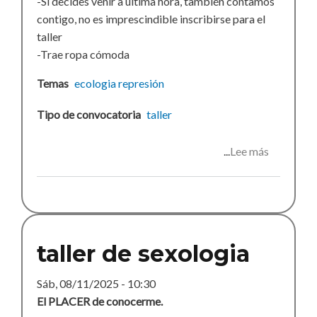
-Si decides venir a última hora, también contamos
contigo, no es imprescindible inscribirse para el
taller
-Trae ropa cómoda
Temas
ecologia
represión
Tipo de convocatoria
taller
Lee más
sobre
Taller
de
Acción
Directa
No
taller de sexologia
Violenta
Sáb, 08/11/2025 - 10:30
El PLACER de conocerme.