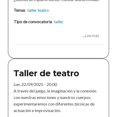
Temas
taller
teatro
Tipo de convocatoria
taller
Lee más
sobre
Propuest
de
actividad
curso
2025-
Taller de teatro
26
Lun, 22/09/2025 - 20:00
A través del juego, la imaginación y la conexión
con nuestras emociones y nuestros cuerpos,
experimentaremos con diferentes técnicas de
actuación e improvisación.