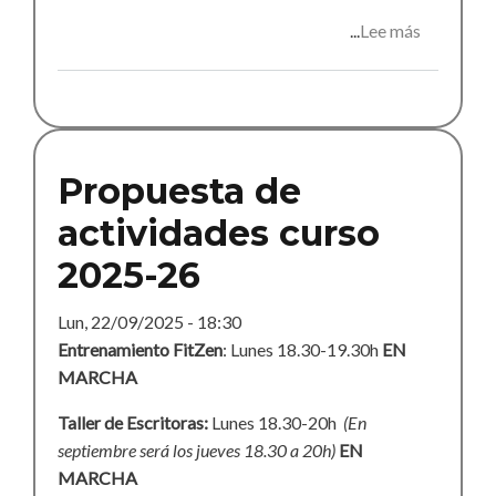
Lee más
sobre
Taller
de
lengua
de
signos
Propuesta de
actividades curso
2025-26
Lun, 22/09/2025 - 18:30
Entrenamiento FitZen
: Lunes 18.30-19.30h
EN
MARCHA
Taller de Escritoras:
Lunes 18.30-20h
(En
septiembre será los jueves 18.30 a 20h)
EN
MARCHA