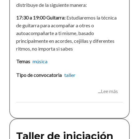
distribuye de la siguiente manera:
17:30 a 19:00 Guitarra:
Estudiaremos la técnica
de guitarra para acompañar a otres o
autoacompañarte a ti misme, basado
principalmente en acordes, cejillas y diferentes
ritmos, no importa si sabes
Temas
música
Tipo de convocatoria
taller
Lee más
sobre
Taller
de
música
Taller de iniciación