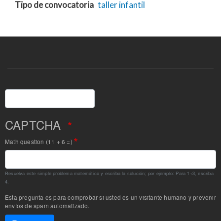
Tipo de convocatoria
taller
infantil
Buscar
CAPTCHA
Math question (11 + 6 =)
Resuelva este simple problema matemático y escriba la solución; por ejemplo: Para 1+3, escriba
4.
Esta pregunta es para comprobar si usted es un visitante humano y prevenir
envíos de spam automatizado.