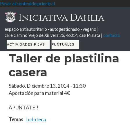
Pasar al contenido principal
Iniciativa Dahlia
espacio antiautoritario
·
autogestionado
·
vegano |
calle Camino Viejo de Xirivella 23, 46014, casi Mislata |
contacto
Tabs
ACTIVIDADES FIJAS
PUNTUALES
Taller de plastilina
casera
Sábado, Diciembre 13, 2014 - 11:30
Aportación para material 4€
APUNTATE!!
Temas
Ludoteca