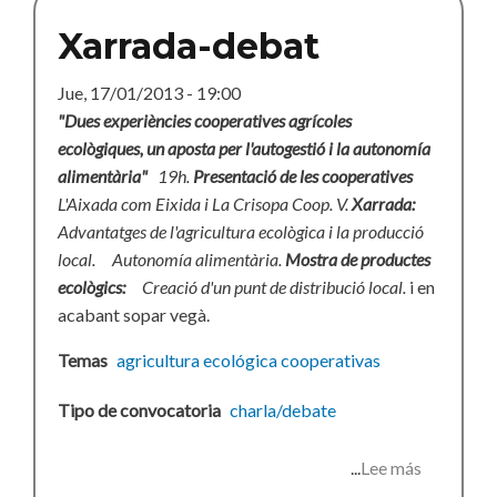
la
Xarrada-debat
extinción
Jue, 17/01/2013 - 19:00
"Dues experiències cooperatives agrícoles
ecològiques, un aposta per l'autogestió i la autonomía
alimentària"
19h.
Presentació de les cooperatives
L'Aixada com Eixida i La Crisopa Coop. V.
Xarrada:
Advantatges de l'agricultura ecològica i la producció
local.
Autonomía alimentària.
Mostra de productes
ecològics:
Creació d'un punt de distribució local.
i en
acabant sopar vegà.
Temas
agricultura ecológica
cooperativas
Tipo de convocatoria
charla/debate
Lee más
sobre
Xarrada-