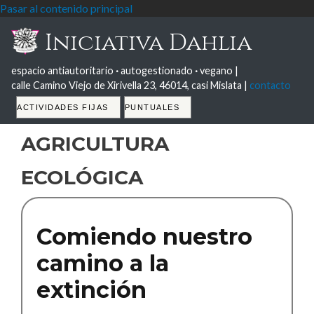
Pasar al contenido principal
Iniciativa Dahlia
espacio antiautoritario
·
autogestionado
·
vegano |
calle Camino Viejo de Xirivella 23, 46014, casi Mislata |
contacto
Tabs
ACTIVIDADES FIJAS
PUNTUALES
agricultura
ecológica
Comiendo nuestro
camino a la
extinción