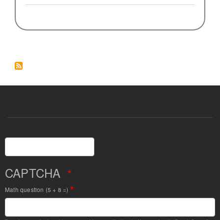
debat
Buscar
CAPTCHA
Math question (5 + 8 =)