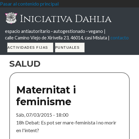
Pasar al contenido principal
Iniciativa Dahlia
espacio antiautoritario
·
autogestionado
·
vegano |
calle Camino Viejo de Xirivella 23, 46014, casi Mislata |
contacto
Tabs
ACTIVIDADES FIJAS
PUNTUALES
salud
Maternitat i
feminisme
Sáb, 07/03/2015 - 18:00
18h Debat: Es pot ser mare-feminista i no morir
en l'intent?