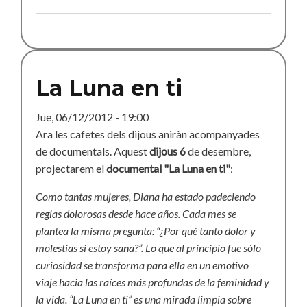
La
copa
menstrual
La Luna en ti
Jue, 06/12/2012 - 19:00
Ara les cafetes dels dijous aniràn acompanyades
de documentals. Aquest
dijous 6
de desembre,
projectarem el
documental "La Luna en ti"
:
Como tantas mujeres, Diana ha estado padeciendo
reglas dolorosas desde hace años. Cada mes se
plantea la misma pregunta: “¿Por qué tanto dolor y
molestias si estoy sana?”. Lo que al principio fue sólo
curiosidad se transforma para ella en un emotivo
viaje hacia las raíces más profundas de la feminidad y
la vida. “La Luna en ti” es una mirada limpia sobre