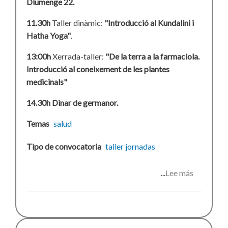
Diumenge 22.
11.30h
Taller dinàmic:
"Introducció al Kundalini i
Hatha Yoga"
.
13:00h
Xerrada-taller:
"De la terra a la farmaciola.
Introducció al coneixement de les plantes
medicinals"
14.30h Dinar de germanor.
Temas
salud
Tipo de convocatoria
taller
jornadas
Lee más
sobre
Jornades
per
l'autogest
de