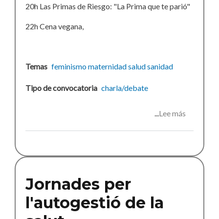
20h Las Primas de Riesgo: "La Prima que te parió"
22h Cena vegana,
Temas
feminismo
maternidad
salud
sanidad
Tipo de convocatoria
charla/debate
Lee más
sobre
Maternit
i
feminism
Jornades per
l'autogestió de la