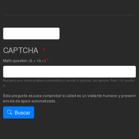
Buscar
CAPTCHA
Math question (5 + 10 =)
Resuelva este simple problema matemático y escriba la solución; por ejemplo: Para 1+3, escriba
4.
Esta pregunta es para comprobar si usted es un visitante humano y prevenir
envíos de spam automatizado.
Buscar