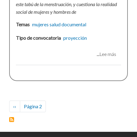
este tabú de la menstruación, y cuestiona la realidad
social de mujeres y hombres de
Temas
mujeres
salud
documental
Tipo de convocatoria
proyección
Lee más
sobre
La
Luna
en
ti
Paginación
Página
‹‹
Página 2
anterior