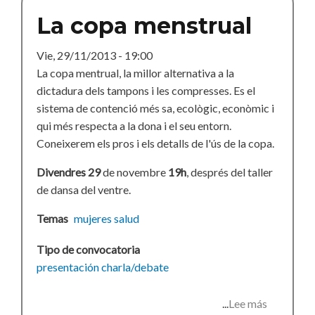
la
La copa menstrual
salut
Vie, 29/11/2013 - 19:00
La copa mentrual, la millor alternativa a la
dictadura dels tampons i les compresses. Es el
sistema de contenció més sa, ecològic, econòmic i
qui més respecta a la dona i el seu entorn.
Coneixerem els pros i els detalls de l'ús de la copa.
Divendres 29
de novembre
19h
, després del taller
de dansa del ventre.
Temas
mujeres
salud
Tipo de convocatoria
presentación
charla/debate
Lee más
sobre