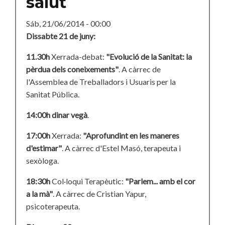
salut
Sáb, 21/06/2014 - 00:00
Dissabte 21 de juny:
11.30h
Xerrada-debat:
"Evolució de la Sanitat: la
pèrdua dels coneixements"
. A càrrec de
l'Assemblea de Treballadors i Usuaris per la
Sanitat Pública.
14:00h dinar vegà
.
17:00h
Xerrada:
"Aprofundint en les maneres
d'estimar"
. A càrrec d'Estel Masó, terapeuta i
sexòloga.
18:30h
Col·loqui Terapèutic:
"Parlem... amb el cor
a la mà"
. A càrrec de Cristian Yapur,
psicoterapeuta.