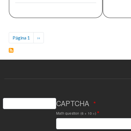
de
música
Paginación
Página 1
Siguiente
››
página
Buscar
CAPTCHA
Math question (6 + 10 =)