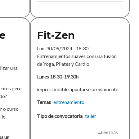
de
actividad
curso
2025-
e
Fit-Zen
26
Lun, 30/09/2024 - 18:30
Entrenamientos suaves con una fusión
de Yoga, Pilates y Cardio.
lizar una
Lunes 18.30-19.30h
entos pero
imprescindible apuntarse previamente.
ado?
Temas
entrenamiento
er o curso
Tipo de convocatoria
taller
ile,
Lee más
sobre
os un