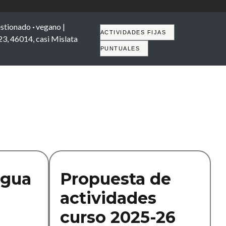
stionado
·
vegano |
Tabs
ACTIVIDADES FIJAS
 23, 46014, casi Mislata
PUNTUALES
ngua
Propuesta de
actividades
curso 2025-26