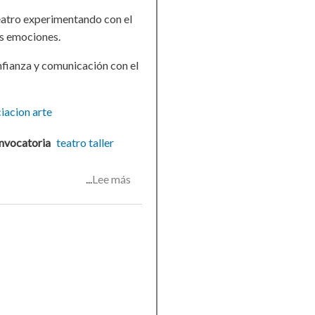
atro experimentando con el
as emociones.
fianza y comunicación con el
ciacion
arte
nvocatoria
teatro
taller
Lee más
sobre
Taller
de
iniciación
al
teatro