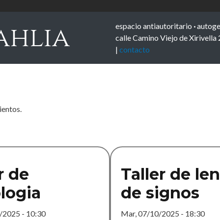
espacio antiautoritario
·
autoge
ahlia
calle Camino Viejo de Xirivella
|
contacto
ientos.
r de
Taller de le
logia
de signos
/2025 - 10:30
Mar, 07/10/2025 - 18:30