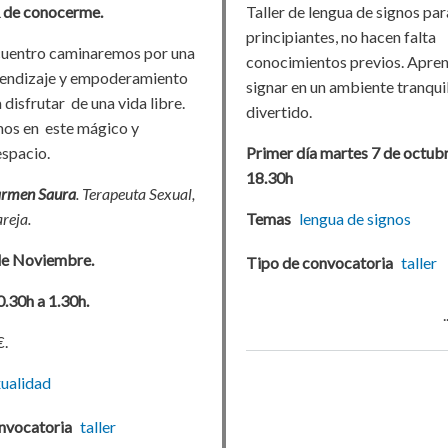
 de conocerme.
Taller de lengua de signos par
principiantes, no hacen falta
cuentro caminaremos por una
conocimientos previos. Apre
rendizaje y empoderamiento
signar en un ambiente tranqui
 disfrutar de una vida libre.
divertido.
os en este mágico y
spacio.
Primer día martes 7 de octubr
18.30h
rmen Saura
. Terapeuta Sexual,
reja.
Temas
lengua de signos
de Noviembre.
Tipo de convocatoria
taller
0.30h a 1.30h.
€.
ualidad
nvocatoria
taller