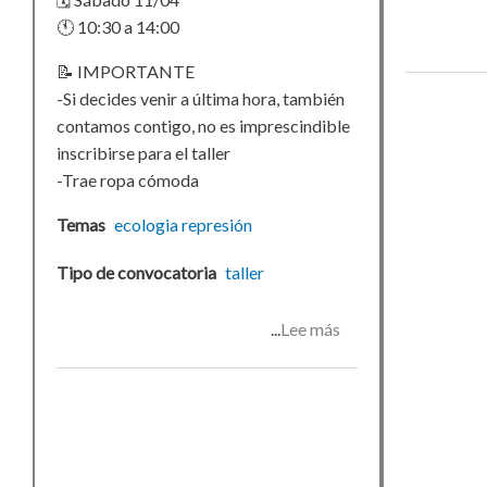
🕚 10:30 a 14:00
📝 IMPORTANTE
-Si decides venir a última hora, también
contamos contigo, no es imprescindible
inscribirse para el taller
-Trae ropa cómoda
Temas
ecologia
represión
Tipo de convocatoria
taller
Lee más
sobre
Taller
de
Acción
Directa
No