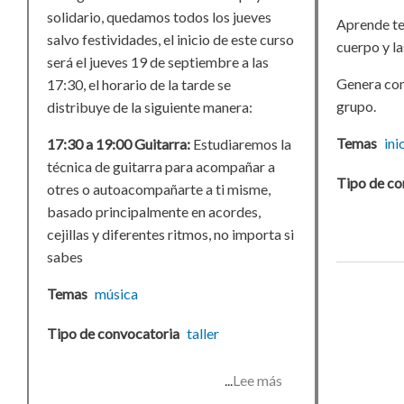
solidario, quedamos todos los jueves
Aprende te
salvo festividades, el inicio de este curso
cuerpo y l
será el jueves 19 de septiembre a las
Genera con
17:30, el horario de la tarde se
grupo.
distribuye de la siguiente manera:
Temas
ini
17:30 a 19:00 Guitarra:
Estudiaremos la
técnica de guitarra para acompañar a
Tipo de co
otres o autoacompañarte a ti misme,
basado principalmente en acordes,
cejillas y diferentes ritmos, no importa si
sabes
Temas
música
Tipo de convocatoria
taller
Lee más
sobre
Taller