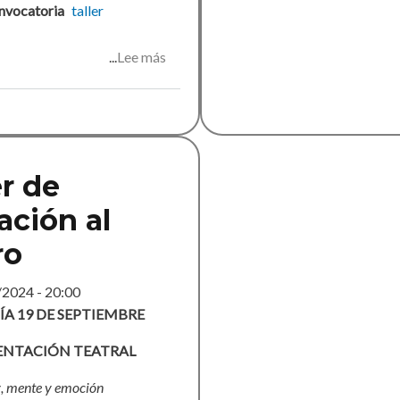
nvocatoria
taller
Lee más
sobre
Taller
para
escritoras
er de
iación al
ro
/2024 - 20:00
ÍA 19 DE SEPTIEMBRE
ENTACIÓN TEATRAL
z, mente y emoción