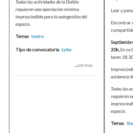
Todas las actividades de la Dahlia
requieren una aportación mínima
Leer y pens
imprescindible para la autogestión del
Encontrar 
espacio.
compartido
Temas
teatro
Septiembre
Tipo de convocatoria
taller
20h,
En oct
lunes 18.3
Lee más
sobre
Imprescindi
Taller
asistencia (
de
teatro
Todas las a
requieren 
imprescindi
espacio.
Temas
lit