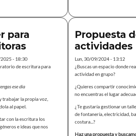
er para
Propuesta d
itoras
actividades
/2025 - 18:30
Lun, 30/09/2024 - 13:12
ratorio de escritura para
¿Buscas un espacio donde rea
actividad en grupo?
tengas ese día
¿Quieres compartir conocimi
no encuentras el lugar adecu
 trabajar la propia voz,
ola al papel.
¿Te gustaría gestionar un tall
de fontanería, electricidad, ba
r con la escritura los
costura...?
 géneros e ideas que nos
Haz una propuesta y buscam