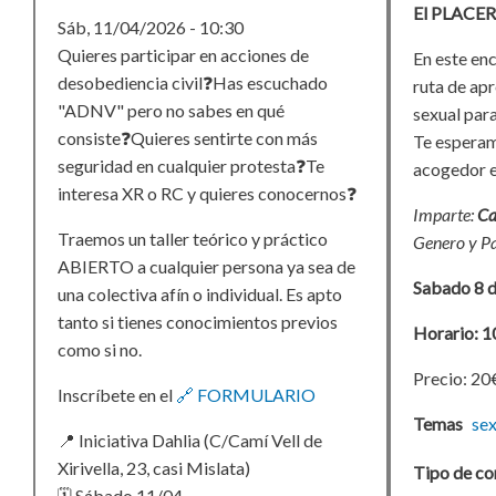
El PLACER
Sáb, 11/04/2026 - 10:30
Quieres participar en acciones de
En este en
desobediencia civil❓Has escuchado
ruta de ap
"ADNV" pero no sabes en qué
sexual para
consiste❓Quieres sentirte con más
Te esperam
seguridad en cualquier protesta❓Te
acogedor e
interesa XR o RC y quieres conocernos❓
Imparte:
Ca
Traemos un taller teórico y práctico
Genero y Pa
ABIERTO a cualquier persona ya sea de
Sabado 8 
una colectiva afín o individual. Es apto
tanto si tienes conocimientos previos
Horario: 1
como si no.
Precio: 20
Inscríbete en el
🔗 FORMULARIO
Temas
sex
📍 Iniciativa Dahlia (C/Camí Vell de
Xirivella, 23, casi Mislata)
Tipo de co
🗓 Sábado 11/04