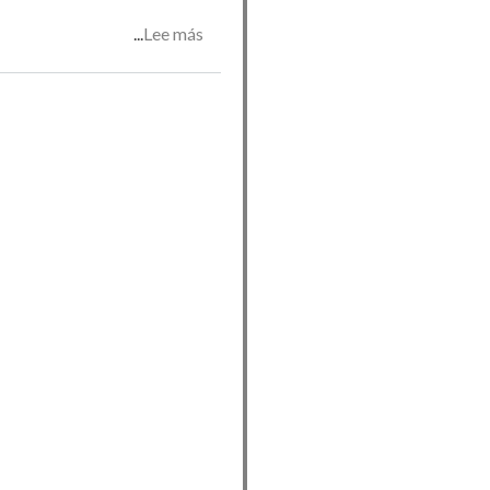
Lee más
sobre
taller
de
sexologia