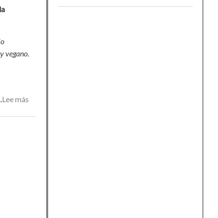
Fit-
la
Zen
io
 y vegano.
Lee más
sobre
Propuesta
de
actividades