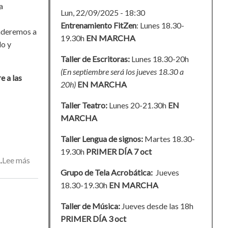
a
Lun, 22/09/2025 - 18:30
Entrenamiento FitZen
: Lunes 18.30-
nderemos a
19.30h
EN MARCHA
lo y
Taller de Escritoras:
Lunes 18.30-20h
(En septiembre será los jueves 18.30 a
e a las
20h)
EN MARCHA
Taller Teatro:
Lunes 20-21.30h
EN
MARCHA
Taller Lengua de signos:
Martes 18.30-
19.30h
PRIMER DÍA 7 oct
Lee más
sobre
Grupo de Tela Acrobática:
Jueves
Taller
18.30-19.30h
EN MARCHA
de
lengua
Taller de Música:
Jueves desde las 18h
de
PRIMER DÍA 3 oct
signos