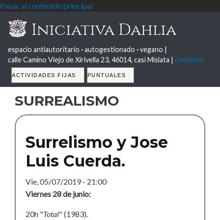
Pasar al contenido principal
Iniciativa Dahlia
espacio antiautoritario
·
autogestionado
·
vegano |
calle Camino Viejo de Xirivella 23, 46014, casi Mislata |
contacto
Tabs
ACTIVIDADES FIJAS
PUNTUALES
surrealismo
Surrelismo y Jose
Luis Cuerda.
Vie, 05/07/2019 - 21:00
Viernes 28 de junio:
20h "
Total
" (1983).