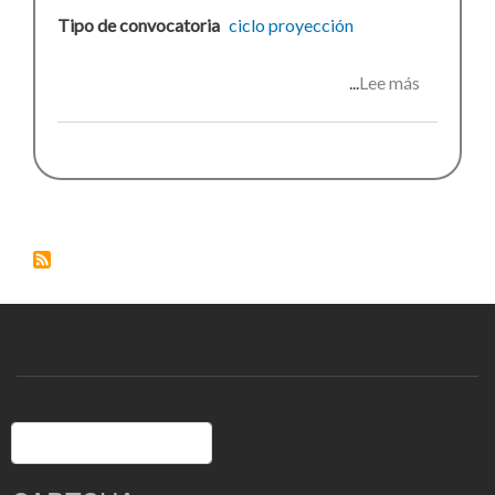
Tipo de convocatoria
ciclo
proyección
Lee más
sobre
Surrelism
y
Jose
Luis
Cuerda.
Buscar