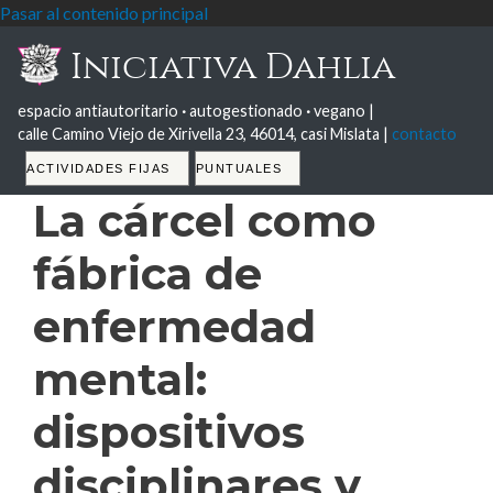
Pasar al contenido principal
Iniciativa Dahlia
espacio antiautoritario
·
autogestionado
·
vegano |
calle Camino Viejo de Xirivella 23, 46014, casi Mislata |
contacto
Tabs
ACTIVIDADES FIJAS
PUNTUALES
La cárcel como
fábrica de
enfermedad
mental:
dispositivos
disciplinares y