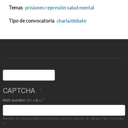
Temas
prisiones
represión
salud mental
Tipo de convocatoria
charla/debate
Buscar
CAPTCHA
Math question (11 + 8 =)
Resuelva este simple problema matemático y escriba la solución; por ejemplo: Para 1+3, escriba
4.