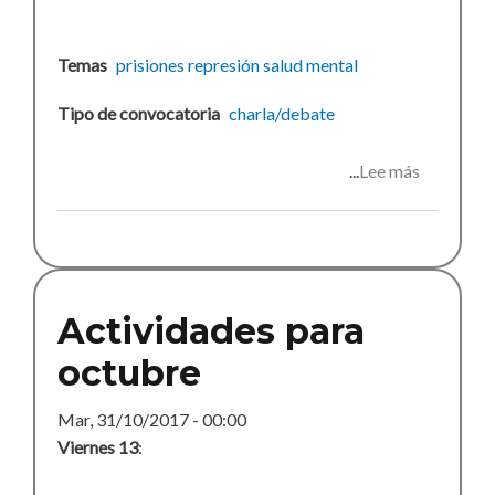
Temas
prisiones
represión
salud mental
Tipo de convocatoria
charla/debate
Lee más
sobre
La
cárcel
como
fábrica
de
Actividades para
enfermed
octubre
mental:
dispositi
Mar, 31/10/2017 - 00:00
disciplina
Viernes 13
:
y
estrategi