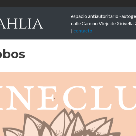
espacio antiautoritario
·
autoge
ahlia
calle Camino Viejo de Xirivella 
|
contacto
obos