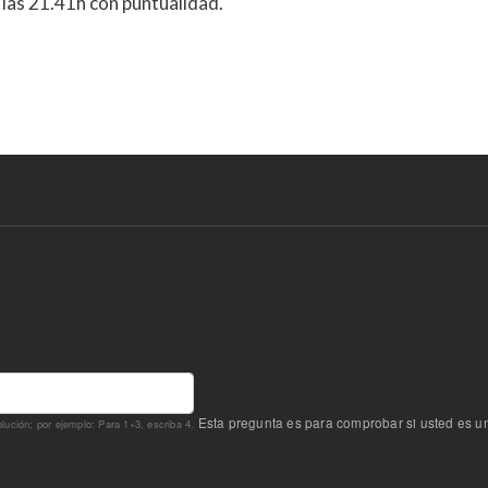
a las 21.41h con puntualidad.
Esta pregunta es para comprobar si usted es u
ución; por ejemplo: Para 1+3, escriba 4.