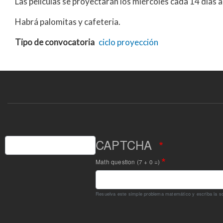
Las películas se proyectarán los miércoles cada 14 días 
Habrá palomitas y cafeteria.
Tipo de convocatoria
ciclo
proyección
Buscar
CAPTCHA
Math question (7 + 0 =)
Resuelva este simple problema matemático y escriba la sol