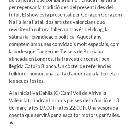
per repensar la tradició des del present i des del
futur. El show està presentat per Corazón Corazón i
Na Fallera Fatal, dos artistes valencians que
revisiten la cultura fallera a través del drag, la
sàtira i la reivindicació política. Aquest any
comptem amb unes convidadis molt especials, com
la burlesque Tangerine Tassels de Borriana
afincada en Londres, i la travesti circense i ben
llegida Cata lo Blanch. Un còctel de referències,
folklore i humor, una carta d’amor cap a la terreta i
les seues festes.
A la Iniciativa Dahlia (C/Camí Vell de Xirivella,
València) , tindran lloc dos passes de la funció el 13
de març, a les 19.00 h i a les 22.00 h. Una vesprada
coenta que servirà per a escalfar motors per falles.
🔥