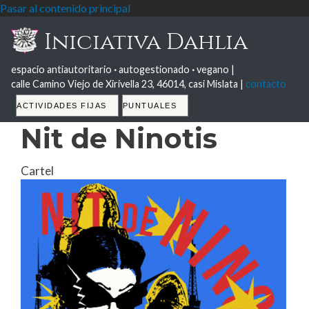
Pasar al contenido principal
Iniciativa Dahlia
espacio antiautoritario
·
autogestionado
·
vegano |
calle Camino Viejo de Xirivella 23, 46014, casi Mislata |
contacto
Tabs
ACTIVIDADES FIJAS
PUNTUALES
Nit de Ninotis
Cartel