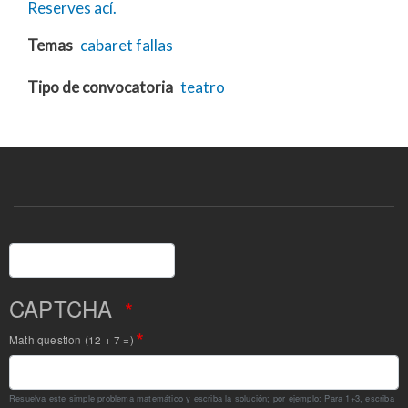
Reserves ací.
Temas
cabaret
fallas
Tipo de convocatoria
teatro
Buscar
CAPTCHA
Math question (12 + 7 =)
Resuelva este simple problema matemático y escriba la solución; por ejemplo: Para 1+3, escriba