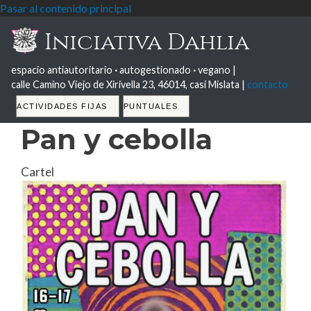
Pasar al contenido principal
Iniciativa Dahlia
espacio antiautoritario
·
autogestionado
·
vegano |
calle Camino Viejo de Xirivella 23, 46014, casi Mislata |
contacto
Tabs
ACTIVIDADES FIJAS
PUNTUALES
Pan y cebolla
Cartel