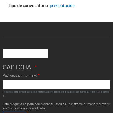
Tipo de convocatoria
presentación
Buscar
CAPTCHA
Math question (13 + 3 =)
Resuelva este simple problema matemático y escriba la solución; por ejemplo: Para 1+3, escriba
4.
Esta pregunta es para comprobar si usted es un visitante humano y prevenir
envíos de spam automatizado.