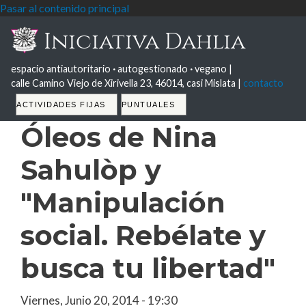
Pasar al contenido principal
Iniciativa Dahlia
espacio antiautoritario
·
autogestionado
·
vegano |
calle Camino Viejo de Xirivella 23, 46014, casi Mislata |
contacto
Tabs
ACTIVIDADES FIJAS
PUNTUALES
Óleos de Nina
Sahulòp y
"Manipulación
social. Rebélate y
busca tu libertad"
Viernes, Junio 20, 2014 - 19:30