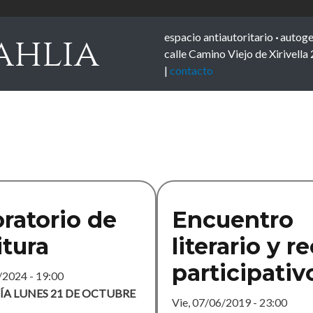
espacio antiautoritario
·
autoge
ahlia
calle Camino Viejo de Xirivella
|
contacto
ratorio de
Encuentro
itura
literario y re
participativ
/2024 - 19:00
ÍA LUNES 21 DE OCTUBRE
Vie, 07/06/2019 - 23:00