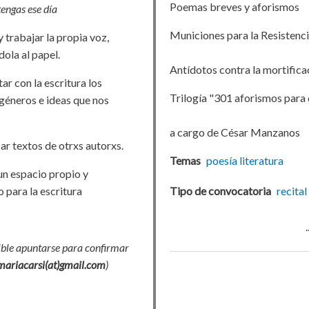
Poemas breves y aforismos
tengas ese día
Municiones para la Resistenci
 trabajar la propia voz,
ola al papel.
Antídotos contra la mortifica
r con la escritura los
Trilogía "301 aforismos para 
 géneros e ideas que nos
a cargo de César Manzanos
ar textos de otrxs autorxs.
Temas
poesía
literatura
un espacio propio y
 para la escritura
Tipo de convocatoria
recital
ble apuntarse para confirmar
mariacarsi(at)gmail.com
)