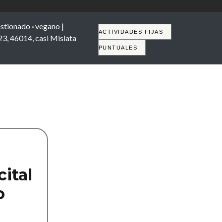
stionado
·
vegano |
Tabs
ACTIVIDADES FIJAS
 23, 46014, casi Mislata
PUNTUALES
cital
o