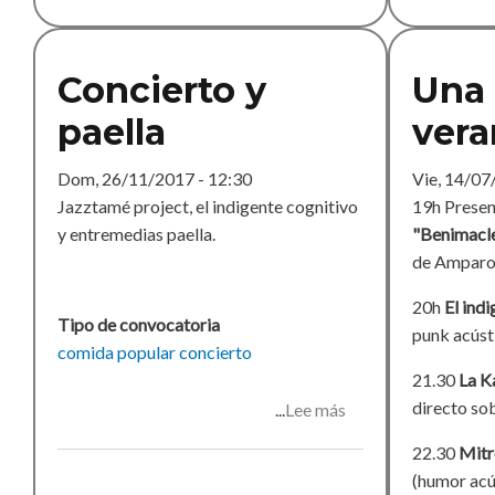
Concierto y
Una
paella
ver
Dom, 26/11/2017 - 12:30
Vie, 14/07
Jazztamé project, el indigente cognitivo
19h Presen
y entremedias paella.
"Benimacle
de Amparo
20h
El ind
Tipo de convocatoria
punk acúst
comida popular
concierto
21.30
La K
directo sob
Lee más
sobre
Concierto
22.30
Mitr
y
(humor acú
paella