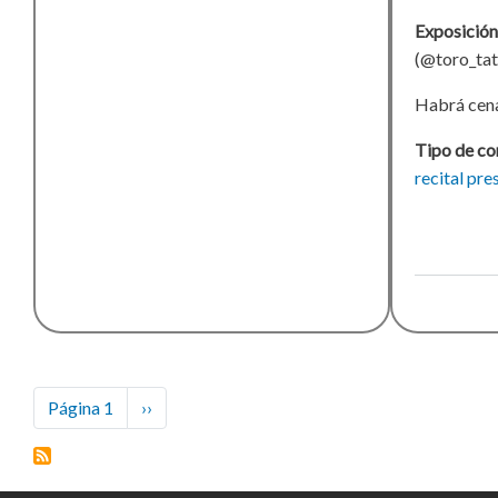
Exposición
(@toro_tat
Habrá cena
Tipo de co
recital
pre
Paginación
Página 1
Siguiente
››
página