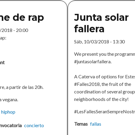
e de rap
Junta solar
fallera
/2018 - 20:00
ap:
Sáb, 10/03/2018 - 13:30
We present you the programm
#juntasolarfallera.
nt
A Caterva of options for Este
#Falles2018, the fruit of the
re, a partir de las 20h.
coordination of several grou
neighborhoods of the city!
 vegana.
#LesFallesSeranSempreNost
p
hiphop
Temas
fallas
nvocatoria
concierto