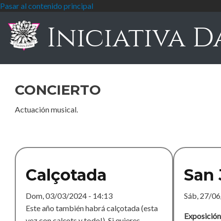
Pasar al contenido principal
Iniciativa D
concierto
Actuación musical.
Calçotada
San 
Dom, 03/03/2024 - 14:13
Sáb, 27/06
Este año también habrá calçotada (esta
Exposición 
vez con calçots y todo!). Si quieres