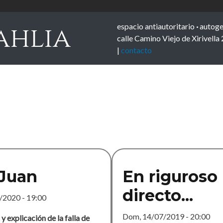
espacio antiautoritario
·
autoge
ahlia
calle Camino Viejo de Xirivella
|
contacto
Juan
En riguroso
directo...
/2020 - 19:00
Dom, 14/07/2019 - 20:00
y explicación de la falla de