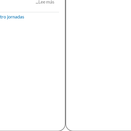
Lee más
sobre
San
Juan
tro
jornadas