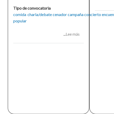
Tipo de convocatoria
comida
charla/debate
cenador
campaña
concierto
encuen
popular
Lee más
sobre
Calçotada