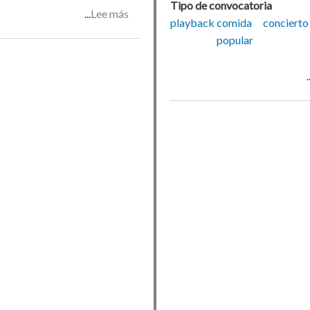
Tipo de convocatoria
Lee más
sobre
playback
comida
concierto
Noche
popular
de
rap