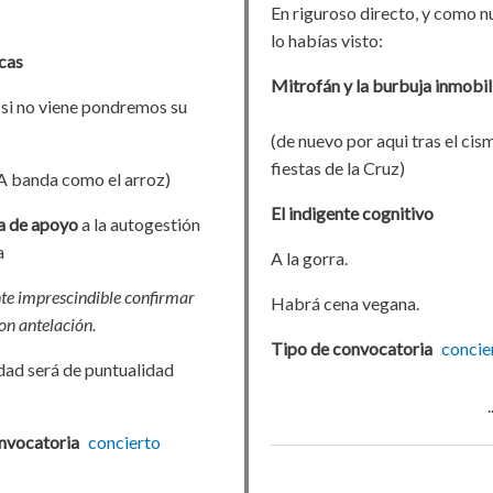
En riguroso directo, y como n
lo habías visto:
cas
Mitrofán y la burbuja inmobil
(si no viene pondremos su
(de nuevo por aqui tras el cis
fiestas de la Cruz)
A banda como el arroz)
El indigente cognitivo
a de apoyo
a la autogestión
a
A la gorra.
te imprescindible confirmar
Habrá cena vegana.
on antelación.
Tipo de convocatoria
concie
idad será de puntualidad
nvocatoria
concierto