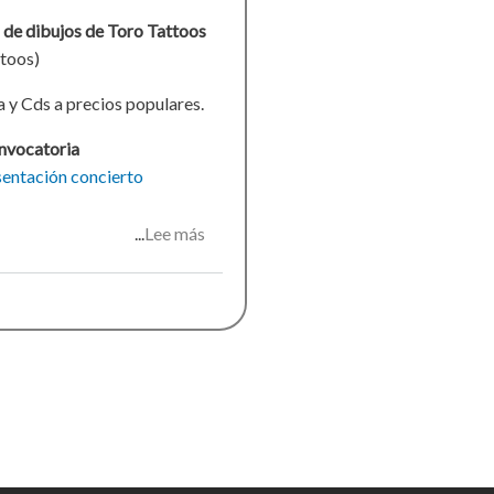
 de dibujos de Toro Tattoos
toos)
 y Cds a precios populares.
nvocatoria
sentación
concierto
Lee más
sobre
Una
noche
de
verano