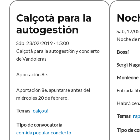
Calçotà para la
Noch
autogestión
Sáb, 12/05
Noche de r
Sáb, 23/02/2019 - 15:00
Calçotà para la autogestíón y concierto
Bossí
de Vandoleras
Sergi Naga
Aportación 8e.
Monleone
Aportación 8e. apuntarse antes del
Entrada lib
miércoles 20 de febrero.
Habrá cena
Temas
calçotà
Temas
ra
Tipo de convocatoria
Tipo de co
comida popular
concierto