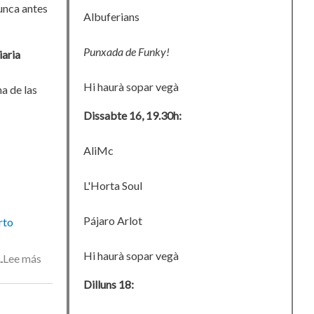
unca antes
Albuferians
Punxada de Funky!
iaria
Hi haurà sopar vegà
ma de las
Dissabte 16, 19.30h:
AliMc
L'Horta Soul
Pájaro Arlot
rto
Hi haurà sopar vegà
Lee más
sobre
En
Dilluns 18:
riguroso
directo...