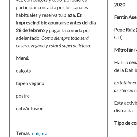
2020
participar contacta por los canales
habituales y reserva tu plaza.
Es
Ferrán Ase
imprescindible apuntarse antes del día
Pepe Ruiz
28 de febrero
y pagar la comida por
CD)
adelantado.
Como siempre todo será
casero, vegano y estará superdelicioso.
Mitrofán
(
Menú
:
Habrá
cen
de la Dahli
calçots
Es totalmen
tapeo vegano
asistencia c
postre
Esta activ
café/infusión
distraída.
Tipo de co
Temas
calçotà