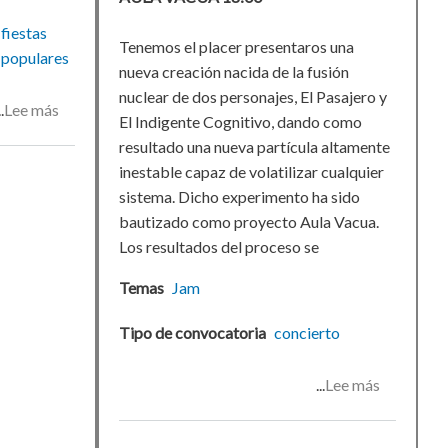
fiestas
Tenemos el placer presentaros una
populares
nueva creación nacida de la fusión
nuclear de dos personajes, El Pasajero y
Lee más
sobre
El Indigente Cognitivo, dando como
Junta
resultado una nueva partícula altamente
solar
inestable capaz de volatilizar cualquier
fallera
sistema. Dicho experimento ha sido
bautizado como proyecto Aula Vacua.
Los resultados del proceso se
Temas
Jam
Tipo de convocatoria
concierto
Lee más
sobre
Jam
session