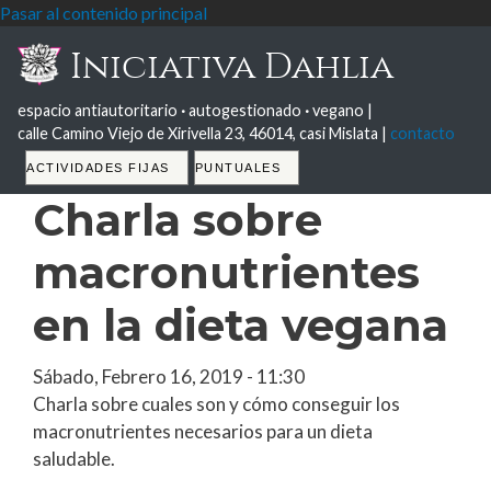
Pasar al contenido principal
Iniciativa Dahlia
espacio antiautoritario
·
autogestionado
·
vegano |
calle Camino Viejo de Xirivella 23, 46014, casi Mislata |
contacto
Tabs
ACTIVIDADES FIJAS
PUNTUALES
Charla sobre
macronutrientes
en la dieta vegana
Sábado, Febrero 16, 2019 - 11:30
Charla sobre cuales son y cómo conseguir los
macronutrientes necesarios para un dieta
saludable.