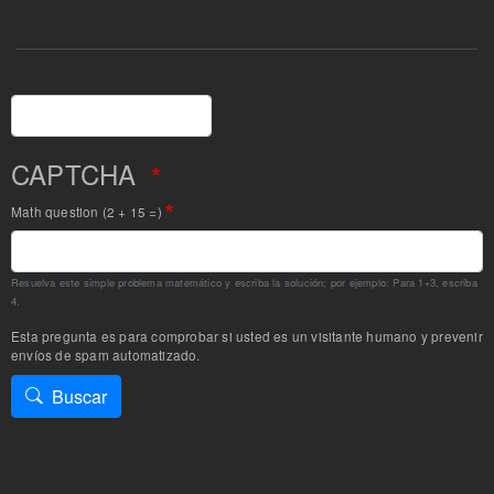
Buscar
CAPTCHA
Math question (2 + 15 =)
Resuelva este simple problema matemático y escriba la solución; por ejemplo: Para 1+3, escriba
4.
Esta pregunta es para comprobar si usted es un visitante humano y prevenir
envíos de spam automatizado.
Buscar