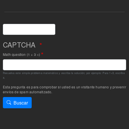
Buscar
CAPTCHA
Math question (1 + 3 =)
Resuelva este simple problema matemático y escriba la solución; por ejemplo: Para 1+3, escriba
4.
Esta pregunta es para comprobar si usted es un visitante humano y prevenir
envíos de spam automatizado.
Buscar