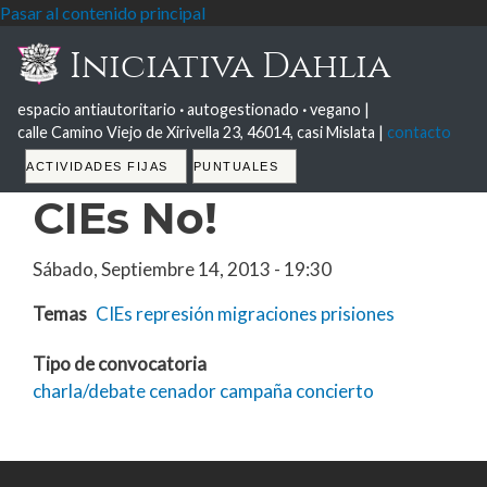
Pasar al contenido principal
Iniciativa Dahlia
espacio antiautoritario
·
autogestionado
·
vegano |
calle Camino Viejo de Xirivella 23, 46014, casi Mislata |
contacto
Tabs
ACTIVIDADES FIJAS
PUNTUALES
CIEs No!
Sábado, Septiembre 14, 2013 - 19:30
Temas
CIEs
represión
migraciones
prisiones
Tipo de convocatoria
charla/debate
cenador
campaña
concierto