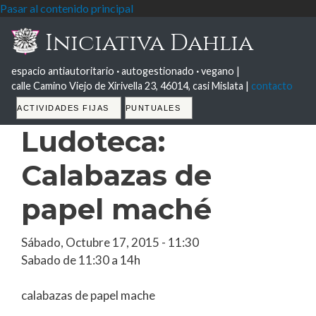
Pasar al contenido principal
Iniciativa Dahlia
espacio antiautoritario
·
autogestionado
·
vegano |
calle Camino Viejo de Xirivella 23, 46014, casi Mislata |
contacto
Tabs
ACTIVIDADES FIJAS
PUNTUALES
Ludoteca:
Calabazas de
papel maché
Sábado, Octubre 17, 2015 - 11:30
Sabado de 11:30 a 14h
calabazas de papel mache