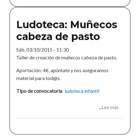
de
papel
maché
Ludoteca: Muñecos
cabeza de pasto
Sáb, 03/10/2015 - 11:30
Taller de creación de muñecos cabeza de pasto.
Aportación: 4€, apúntate y nos aseguramos
material para tod@s.
Tipo de convocatoria
ludoteca
infantil
Lee más
sobre
Ludoteca:
Muñecos
cabeza
de