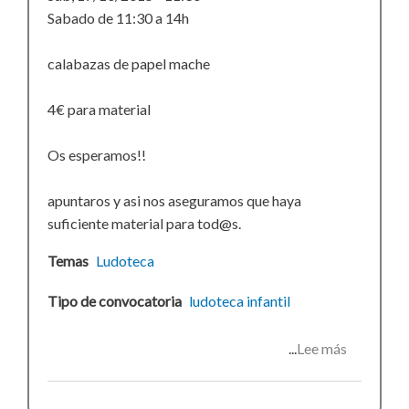
Sabado de 11:30 a 14h
calabazas de papel mache
4€ para material
Os esperamos!!
apuntaros y asi nos aseguramos que haya
suficiente material para tod@s.
Temas
Ludoteca
Tipo de convocatoria
ludoteca
infantil
Lee más
sobre
Ludoteca:
Calabaza