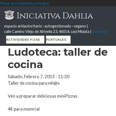
Pasar al contenido principal
Iniciativa Dahlia
espacio antiautoritario
·
autogestionado
·
vegano |
calle Camino Viejo de Xirivella 23, 46014, casi Mislata |
contacto
Tabs
ACTIVIDADES FIJAS
PUNTUALES
Ludoteca: taller de
cocina
Sábado, Febrero 7, 2015 - 11:30
Taller de cocina para niñ@s
Ven a preparar deliciosas miniPizzas
4€ para material