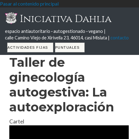
Pasar al contenido principal
Iniciativa Dahlia
espacio antiautoritario
·
autogestionado
·
vegano |
calle Camino Viejo de Xirivella 23, 46014, casi Mislata |
contacto
Tabs
ACTIVIDADES FIJAS
PUNTUALES
Taller de
ginecología
autogestiva: La
autoexploración
Cartel