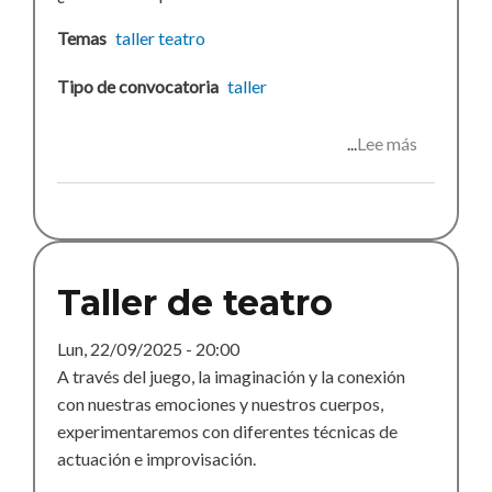
Temas
taller
teatro
Tipo de convocatoria
taller
Lee más
sobre
Propuest
de
actividad
curso
2025-
Taller de teatro
26
Lun, 22/09/2025 - 20:00
A través del juego, la imaginación y la conexión
con nuestras emociones y nuestros cuerpos,
experimentaremos con diferentes técnicas de
actuación e improvisación.