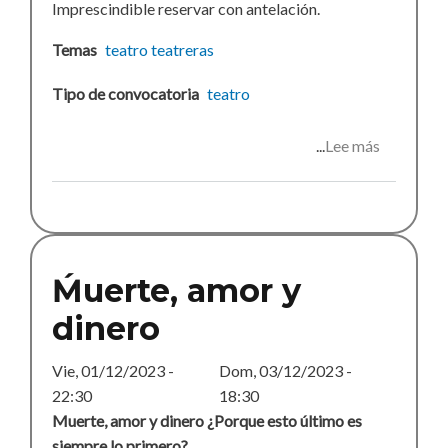
Imprescindible reservar con antelación.
Temas
teatro
teatreras
Tipo de convocatoria
teatro
Lee más
sobre
Muerte,
amor
y
dinero
Ḿuerte, amor y
dinero
Vie, 01/12/2023 -
Dom, 03/12/2023 -
22:30
18:30
Muerte, amor y dinero ¿Porque esto último es
siempre lo primero?