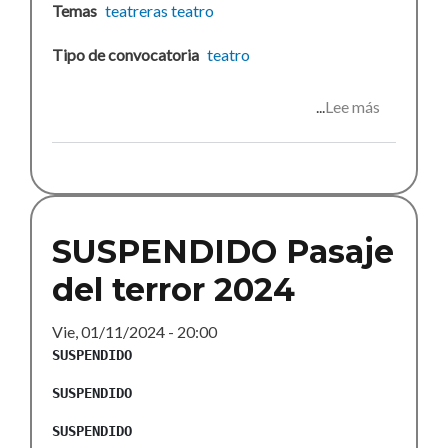
Temas
teatreras
teatro
Tipo de convocatoria
teatro
Lee más
sobre
Veo,
veo...
¿qué
ves?
¿Pizza
SUSPENDIDO Pasaje
o
del terror 2024
crudités?
Vie, 01/11/2024 - 20:00
SUSPENDIDO
SUSPENDIDO
SUSPENDIDO