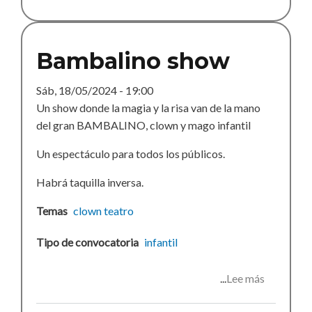
del
terror
2024
Bambalino show
Sáb, 18/05/2024 - 19:00
Un show donde la magia y la risa van de la mano
del gran BAMBALINO, clown y mago infantil
Un espectáculo para todos los públicos.
Habrá taquilla inversa.
Temas
clown
teatro
Tipo de convocatoria
infantil
Lee más
sobre
Bambalin