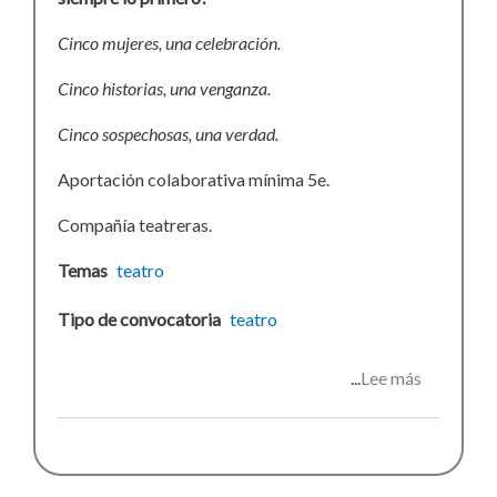
Cinco mujeres, una celebración.
Cinco historias, una venganza.
Cinco sospechosas, una verdad.
Aportación colaborativa mínima 5e.
Compañía teatreras.
Temas
teatro
Tipo de convocatoria
teatro
Lee más
sobre
Ḿuerte,
amor
y
dinero