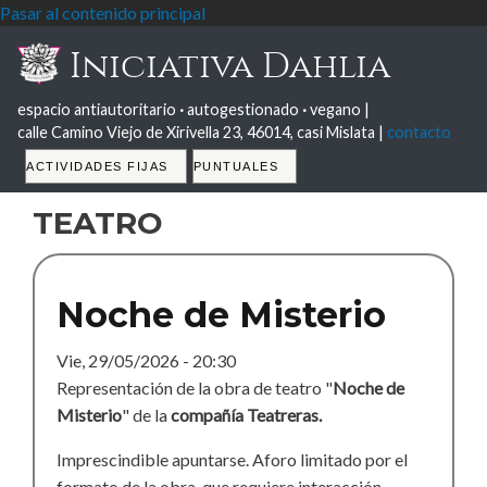
Pasar al contenido principal
Iniciativa Dahlia
espacio antiautoritario
·
autogestionado
·
vegano |
calle Camino Viejo de Xirivella 23, 46014, casi Mislata |
contacto
Tabs
ACTIVIDADES FIJAS
PUNTUALES
teatro
Noche de Misterio
Vie, 29/05/2026 - 20:30
Representación de la obra de teatro "
Noche de
Misterio
" de la
compañía Teatreras.
Imprescindible apuntarse. Aforo limitado por el
formato de la obra, que requiere interacción