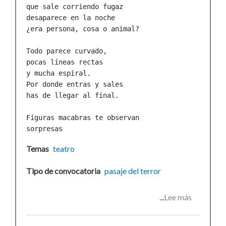
que sale corriendo fugaz

desaparece en la noche

¿era persona, cosa o animal?

Todo parece curvado,

pocas líneas rectas 

y mucha espiral.

Por donde entras y sales

has de llegar al final.

Figuras macabras te observan

sorpresas
Temas
teatro
Tipo de convocatoria
pasaje del terror
Lee más
sobre
SUSPEN
Pasaje