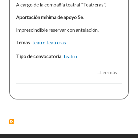
A cargo de la compañía teatral "Teatreras".
Aportación mínima de apoyo 5e
.
Imprescindible reservar con antelación.
Temas
teatro
teatreras
Tipo de convocatoria
teatro
Lee más
sobre
Muerte,
amor
y
dinero