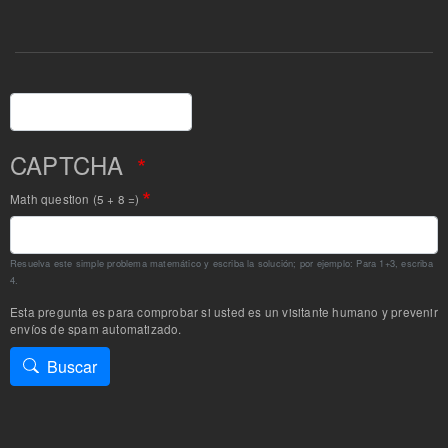
Buscar
CAPTCHA
Math question (5 + 8 =)
Resuelva este simple problema matemático y escriba la solución; por ejemplo: Para 1+3, escriba
4.
Esta pregunta es para comprobar si usted es un visitante humano y prevenir
envíos de spam automatizado.
Buscar