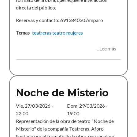
directa del público.
Reservas y contacto: 691384030 Amparo
Temas
teatreras
teatro
mujeres
Lee más
sobre
Noche
de
Misterio
Noche de Misterio
Vie, 27/03/2026 -
Dom, 29/03/2026 -
22:00
19:00
Representación de la obra de teatro "Noche de
Misterio" de la compañía Teatreras. Aforo
limitado por el formato de la obra, que requiere