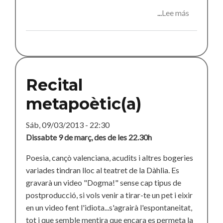
Lee más
sobre
Cabaret
Recital
metapoètic(a)
Sáb, 09/03/2013 - 22:30
Dissabte 9 de març, des de les 22.30h
Poesia, cançò valenciana, acudits i altres bogeries
variades tindran lloc al teatret de la Dàhlia. Es
gravarà un video "Dogma!" sense cap tipus de
postproducció, si vols venir a tirar-te un pet i eixir
en un video fent l'idiota...s'agrairà l'espontaneitat,
tot i que semble mentira que encara es permeta la