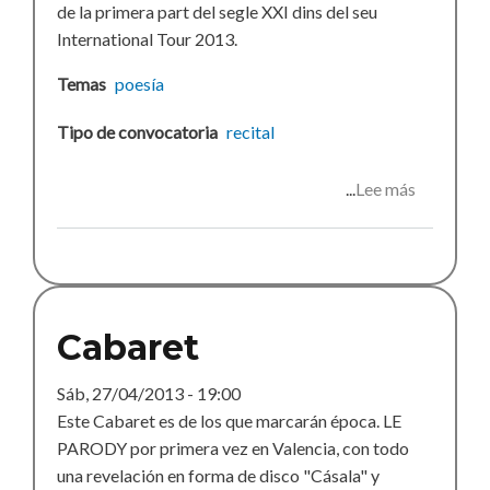
de la primera part del segle XXI dins del seu
International Tour 2013.
Temas
poesía
Tipo de convocatoria
recital
Lee más
sobre
Los
despojos
del
espectácu
Cabaret
Sáb, 27/04/2013 - 19:00
Este Cabaret es de los que marcarán época. LE
PARODY por primera vez en Valencia, con todo
una revelación en forma de disco "Cásala" y