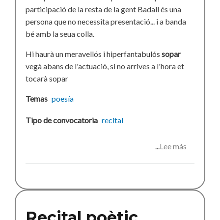
participació de la resta de la gent Badall és una
persona que no necessita presentació... i a banda
bé amb la seua colla.
Hi haurà un meravellós i hiperfantabulós
sopar
vegà abans de l'actuació, si no arrives a l'hora et
tocarà sopar
Temas
poesía
Tipo de convocatoria
recital
Lee más
sobre
Recital
metapoèti
Recital poètic