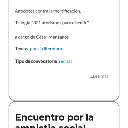
Antídotos contra la mortificación.
Trilogía "301 aforismos para disentir"
a cargo de César Manzanos
Temas
poesía
literatura
Tipo de convocatoria
recital
Lee más
sobre
Encuentr
literario
y
recital
participa
Encuentro por la