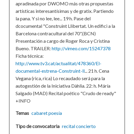
apradinada por DWOMO más otras propuestas
artísticas interesantísimas y de gratix. Partiendo
la pana. Y si no lee, lee... 19 h. Pase del
dcocumental "Construint Llibertat. Un edifici a la
Barcelona contracultural del 70".(BCN)
Presentación a cargo de Roger Roca y Cristina
Bueno. TRAILER:
http://vimeo.com/15247378
Ficha técnica:
http://www.tv3.cat/actualitat/478360/El-
documental-estrena-Construint-ll
... 21 h. Cena
Vegana (rica, rica) Lo recaudado será para la
autogestión de la Iniciativa Dàhlia. 22: h. Máría
Salgado (MAD) Recital poético "Crudo de ready"
+INFO
Temas
cabaret
poesía
Tipo de convocatoria
recital
concierto