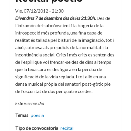
Vie, 07/12/2012 - 21:30
Divendres 7 de desembre des
de les 21:30h.
Des de
l'inframón del subcònscient i la bogeria de la
introspecció més profunda, una fina capa de
realitat és tallada pel bisturí de la imaginació, tot i
això, sotmesa als prejudicis de la normalitat i la
incontinència social. Crits i més crits es senten des
de l'espill que vol trencar-se des de dins al temps
que la teua cara es desfigura en la perdua de
significació de la vida reglada. I tot allò en una
dansa musical pròpia del sanatori post-gòtic ple
de l'oscuritat de dos per quatre cordes.
Este viernes día
Temas
poesía
Tipo de convocatoria
recital