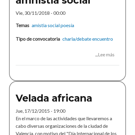
amnistia social
Vie, 30/11/2018 - 00:00
Temas
amistia social
poesía
Tipo de convocatoria
charla/debate
encuentro
Lee más
sobre
Encuentr
por
la
amnistia
social
Velada africana
Jue, 17/12/2015 - 19:00
En el marco de las actividades que llevaremos a
cabo diversas organizaciones de la ciudad de
Valencia, con motivo del "Día Internacional de los