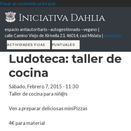
Pasar al contenido principal
Iniciativa Dahlia
espacio antiautoritario
·
autogestionado
·
vegano |
calle Camino Viejo de Xirivella 23, 46014, casi Mislata |
contacto
Tabs
ACTIVIDADES FIJAS
PUNTUALES
Ludoteca: taller de
cocina
Sábado, Febrero 7, 2015 - 11:30
Taller de cocina para niñ@s
Ven a preparar deliciosas miniPizzas
4€ para material