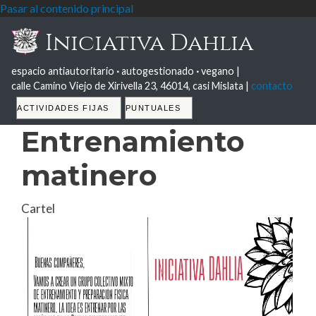
Pasar al contenido principal
Iniciativa Dahlia
espacio antiautoritario
·
autogestionado
·
vegano |
calle Camino Viejo de Xirivella 23, 46014, casi Mislata |
contacto
Tabs
ACTIVIDADES FIJAS
PUNTUALES
Entrenamiento
matinero
Cartel