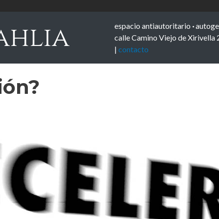
espacio antiautoritario
·
autoge
ahlia
calle Camino Viejo de Xirivella 
|
contacto
ión?